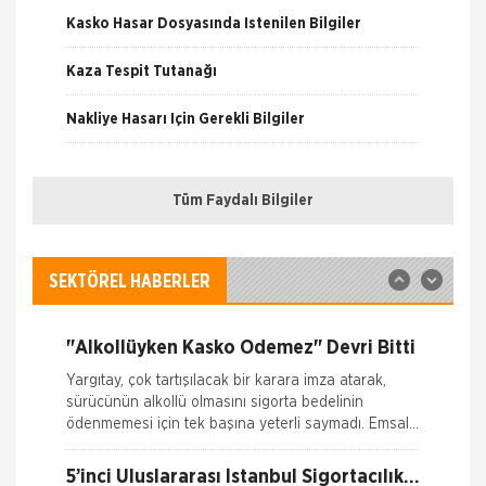
Kasko Hasar Dosyasında İstenilen Bilgiler
Kaza Tespit Tutanağı
İSADER; Sigorta Acenteleri Poliçe
Kesemez Hale Geldi
Nakliye Hasarı İçin Gerekli Bilgiler
İskenderun Sigorta Acenteleri Derneği (İSADER)
Başkanı Yasin Keleş, zorunlu trafik sigortası
poliçelerinin sorunlu hale geldiğini belirterek,
ONLİNE Dask Prim Hesaplama
“Motorlu Araçlar Zorunlu
Tüm Faydalı Bilgiler
Trafik Hasarı için Gerekli Bilgiler
İTO dan Sigorta Sektörü İçin Yol
Haritası
İZMİR Ticaret Odası (İTO) Yönetim Kurulu Başkanı
Yangın Hasarı ile ilgili Bilgiler
Ekrem Demirtaş, düzenledikleri 'Sigorta Sektörü
SEKTÖREL HABERLER
Geleceğini Arıyor' arama konferansı ile sektöre yol
Ferdi Kaza Hasar İle İlgili Bilgiler
haritas�
"Alkollüyken Kasko Ödemez" Devri Bitti
Kasko Hasar Dosyasında İstenilen Bilgiler
Yargıtay, çok tartışılacak bir karara imza atarak,
sürücünün alkollü olmasını sigorta bedelinin
Kaza Tespit Tutanağı
ödenmemesi için tek başına yeterli saymadı. Emsal
o
Nakliye Hasarı İçin Gerekli Bilgiler
5’inci Uluslararası İstanbul Sigortacılık