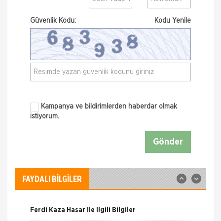
Güvenlik Kodu:
Kodu Yenile
Kampanya ve bildirimlerden haberdar olmak
istiyorum.
Nakliye Hasarı İçin Gerekli Bilgiler
Gönder
ONLİNE Dask Prim Hesaplama
Trafik Hasarı için Gerekli Bilgiler
FAYDALI BİLGİLER
Yangın Hasarı ile ilgili Bilgiler
Ferdi Kaza Hasar İle İlgili Bilgiler