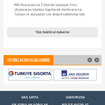
Konferansı Milli Reasürans’ta yapıldı.
Milli Reasürans’ta 3 Ekim’de başlayan 5’inci
Uluslararası İstanbul Sigortacılık Konferansı’na
Türkiye ve dünyadan çok değerli katılımcılar katı
Borçluyuz Ama Birikimi Seviyoruz
Tüm Sektörel Haberler
NN Hayat ve Emeklilik adına Nielsen tarafından ilki
Temmuz 2016’da 8 ilde 15 ve üzeri çalışanı olan
şirketlerin çalışanları ile yapılan geniş çaplı otomatik
Doğa Sigorta’da Adnan Sığın Genel
Müdür Yardımcısı Oldu
YETKİLİ ACENTELİKLERİMİZ
Doğa Sigorta’da önemli bir atama gerçekleşti.
Geçtiğimiz yıldan beri Doğa Sigorta’da Güney Doğu
Akdeniz ve Akdeniz Bölgelerinden sorumlu Satış
Grup M&u
Fare Kasko Kapsamında
Sigorta şirketleri ile sigortalılar arasındaki
uyuşmazlıkları çözen Sigorta Tahkim Komisyonu,
ANA SAYFA
HAKKIMIZDA
sigortalı bir aracın aksamlarının fare tarafından
kemirilmesi nedeniyle sigorta şi