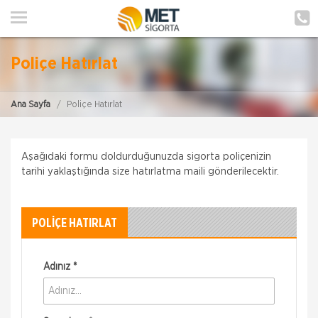
ANA SAYFA
HAKKIMIZDA
Poliçe Hatırlat
HİZMETLERİMİZ
Ana Sayfa
Poliçe Hatırlat
POLIÇE HATIRLAT
İLETIŞIM
Aşağıdaki formu doldurduğunuzda sigorta poliçenizin
tarihi yaklaştığında size hatırlatma maili gönderilecektir.
MÜŞTERI GIRIŞI
TEKLİF AL
POLİÇE HATIRLAT
Adınız *